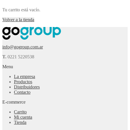
Tu carrito está vacío.
Volver a la tienda
info@gogroup.com.ar
T.
0221 5220538
Menu
La empresa
Productos
Distribuidores
Contacto
E-commerce
Carrito
Mi cuenta
Tienda