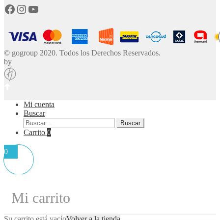
Facebook
Instagram
YouTube
© gogroup 2020. Todos los Derechos Reservados.
by
Mi cuenta
Buscar
Buscar
Buscar
por:
Carrito
0
0
Mi carrito
Su carrito está vacío
Volver a la tienda