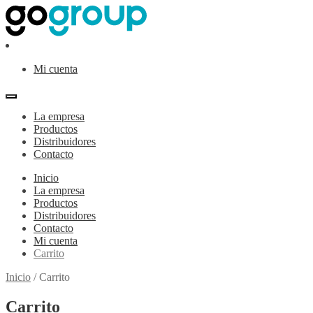
Ir
Ir
a
al
la
contenido
navegación
Mi cuenta
La empresa
Productos
Distribuidores
Contacto
Inicio
La empresa
Productos
Distribuidores
Contacto
Mi cuenta
Carrito
Inicio
/
Carrito
Carrito