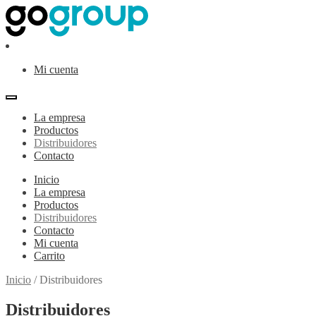
Ir
Ir
a
al
la
contenido
navegación
Mi cuenta
La empresa
Productos
Distribuidores
Contacto
Inicio
La empresa
Productos
Distribuidores
Contacto
Mi cuenta
Carrito
Inicio
/
Distribuidores
Distribuidores