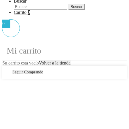
Buscar
Buscar
Buscar
por:
Carrito
0
0
Mi carrito
Su carrito está vacío
Volver a la tienda
Seguir Comprando