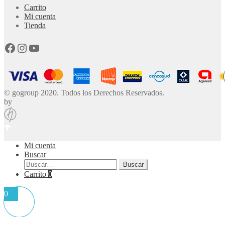
Carrito
Mi cuenta
Tienda
Facebook
Instagram
YouTube
© gogroup 2020. Todos los Derechos Reservados.
by
Mi cuenta
Buscar
Buscar
Buscar
por:
Carrito
0
0