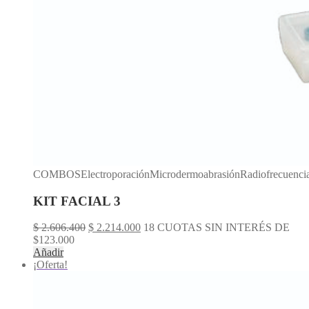
COMBOSElectroporaciónMicrodermoabrasiónRadiofrecuenci
KIT FACIAL 3
El
El
$
2.606.400
$
2.214.000
18 CUOTAS SIN INTERÉS DE
precio
precio
$123.000
original
actual
Añadir
era:
es:
¡Oferta!
$ 2.606.400.
$ 2.214.000.