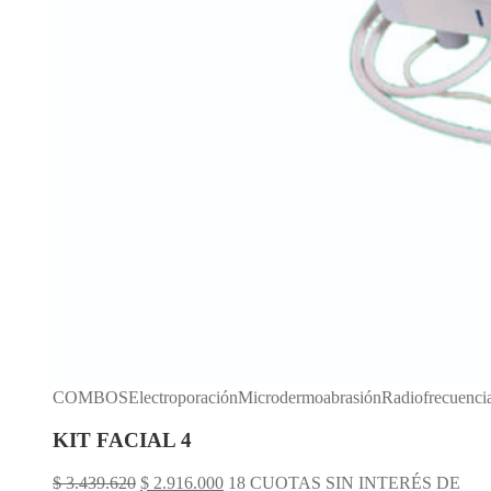
COMBOSElectroporaciónMicrodermoabrasiónRadiofrecuenci
KIT FACIAL 4
El
El
$
3.439.620
$
2.916.000
18 CUOTAS SIN INTERÉS DE