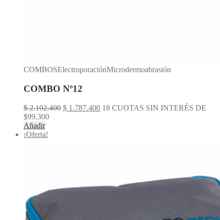
COMBOSElectroporaciónMicrodermoabrasión
COMBO Nº12
El
El
$
2.102.400
$
1.787.400
18 CUOTAS SIN INTERÉS DE
precio
precio
$99.300
original
actual
Añadir
era:
es:
¡Oferta!
$ 2.102.400.
$ 1.787.400.