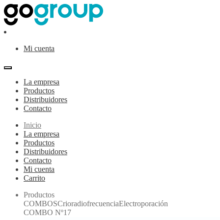
Ir
Ir
a
al
la
contenido
navegación
Mi cuenta
La empresa
Productos
Distribuidores
Contacto
Inicio
La empresa
Productos
Distribuidores
Contacto
Mi cuenta
Carrito
Productos
COMBOSCrioradiofrecuenciaElectroporación
COMBO Nº17