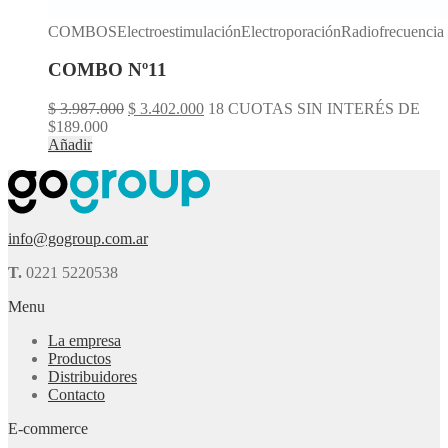
COMBOSElectroestimulaciónElectroporaciónRadiofrecuencia
COMBO Nº11
El
El
$
3.987.000
$
3.402.000
18 CUOTAS SIN INTERÉS DE
precio
precio
$189.000
original
actual
Añadir
era:
es:
$ 3.987.000.
$ 3.402.000.
info@gogroup.com.ar
T.
0221 5220538
Menu
La empresa
Productos
Distribuidores
Contacto
E-commerce