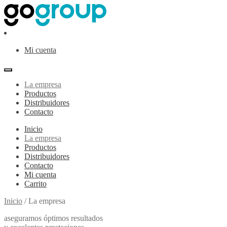
Ir
Ir
a
al
la
contenido
navegación
Mi cuenta
La empresa
Productos
Distribuidores
Contacto
Inicio
La empresa
Productos
Distribuidores
Contacto
Mi cuenta
Carrito
Inicio
/
La empresa
aseguramos óptimos resultados