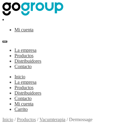
Ir
Ir
a
al
la
contenido
navegación
Mi cuenta
La empresa
Productos
Distribuidores
Contacto
Inicio
La empresa
Productos
Distribuidores
Contacto
Mi cuenta
Carrito
Inicio
/
Productos
/
Vacumterapia
/
Dermossage