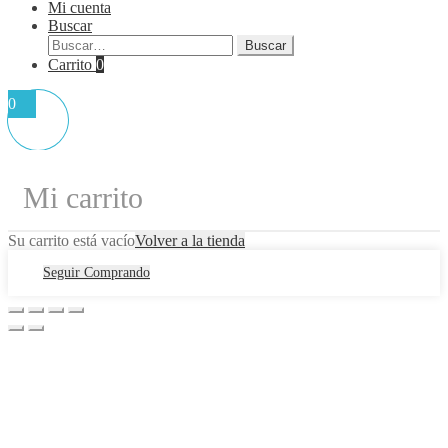
Mi cuenta
Buscar
Buscar
Buscar
por:
Carrito
0
0
Mi carrito
Su carrito está vacío
Volver a la tienda
Seguir Comprando