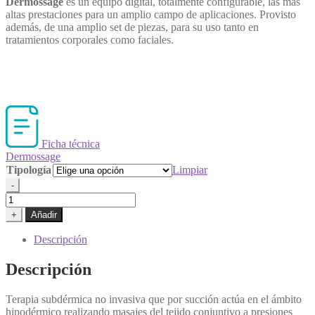
Dermossage
es un equipo digital, totalmente configurable, las más
altas prestaciones para un amplio campo de aplicaciones. Provisto
además, de una amplio set de piezas, para su uso tanto en
tratamientos corporales como faciales.
Ficha técnica
Dermossage
Tipología
Limpiar
-
Dermossage
cantidad
+
Añadir
Descripción
Descripción
Terapia subdérmica no invasiva que por succión actúa en el ámbito
hipodérmico realizando masajes del tejido conjuntivo a presiones