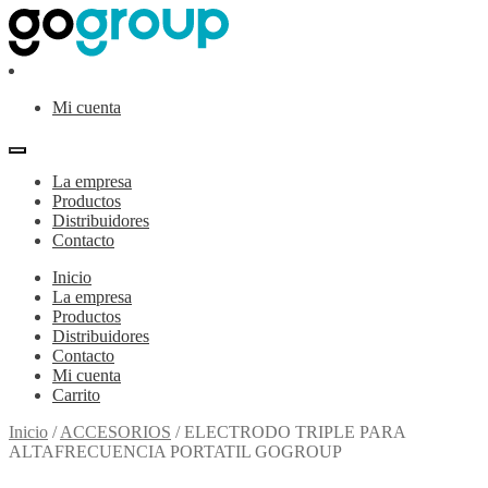
Ir
Ir
a
al
la
contenido
navegación
Mi cuenta
La empresa
Productos
Distribuidores
Contacto
Inicio
La empresa
Productos
Distribuidores
Contacto
Mi cuenta
Carrito
Inicio
/
ACCESORIOS
/
ELECTRODO TRIPLE PARA
ALTAFRECUENCIA PORTATIL GOGROUP