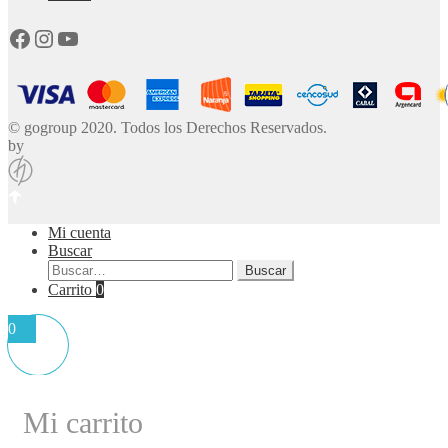
Facebook
Instagram
YouTube
© gogroup 2020. Todos los Derechos Reservados.
by
Mi cuenta
Buscar
Buscar
Buscar
por:
Carrito
0
0
Mi carrito