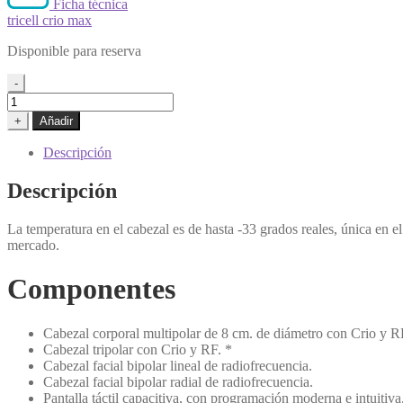
Ficha técnica
tricell crio max
Disponible para reserva
-
Tricell
Cryo
+
Añadir
Max
cantidad
Descripción
Descripción
La temperatura en el cabezal es de hasta -33 grados reales, única en 
mercado.
Componentes
Cabezal corporal multipolar de 8 cm. de diámetro con Crio y R
Cabezal tripolar con Crio y RF. *
Cabezal facial bipolar lineal de radiofrecuencia.
Cabezal facial bipolar radial de radiofrecuencia.
Pantalla táctil capacitiva, con programación moderna e intuitiv