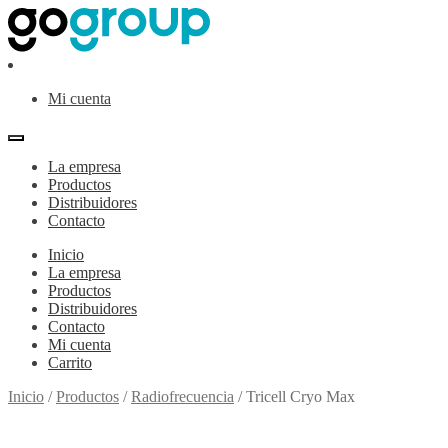
Ir
Ir
a
al
la
contenido
navegación
Mi cuenta
La empresa
Productos
Distribuidores
Contacto
Inicio
La empresa
Productos
Distribuidores
Contacto
Mi cuenta
Carrito
Inicio
/
Productos
/
Radiofrecuencia
/
Tricell Cryo Max