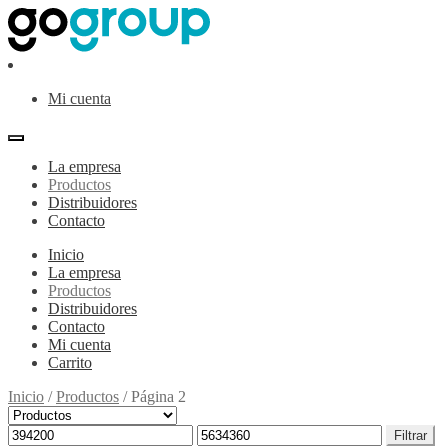
Ir
Ir
a
al
la
contenido
navegación
Mi cuenta
La empresa
Productos
Distribuidores
Contacto
Inicio
La empresa
Productos
Distribuidores
Contacto
Mi cuenta
Carrito
Inicio
/
Productos
/
Página 2
Precio
Precio
Filtrar