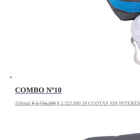
COMBO Nº10
El
El
¡Oferta!
$
2.734.200
$
2.322.000
18 CUOTAS SIN INTERÉS 
precio
precio
original
actual
era:
es:
$ 2.734.200.
$ 2.322.000.