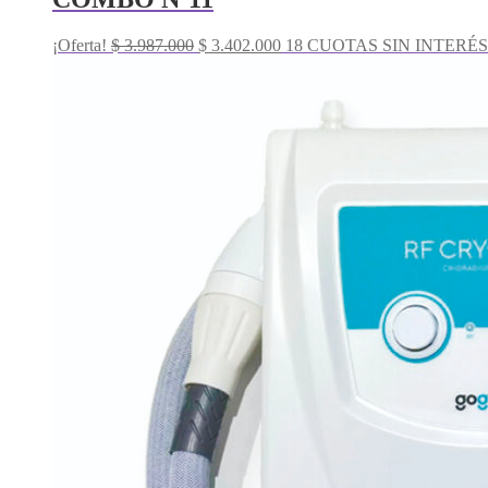
El
El
¡Oferta!
$
3.987.000
$
3.402.000
18 CUOTAS SIN INTERÉS 
precio
precio
original
actual
era:
es:
$ 3.987.000.
$ 3.402.000.