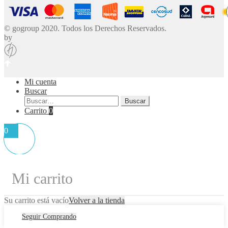
© gogroup 2020. Todos los Derechos Reservados.
by
Mi cuenta
Buscar
Buscar
Buscar
por:
Carrito
0
0
Mi carrito
Su carrito está vacío
Volver a la tienda
Seguir Comprando