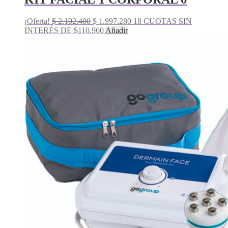
El
El
¡Oferta!
$
2.102.400
$
1.997.280
18 CUOTAS SIN
precio
precio
INTERÉS DE $110.960
Añadir
original
actual
era:
es:
$ 2.102.400.
$ 1.997.280.