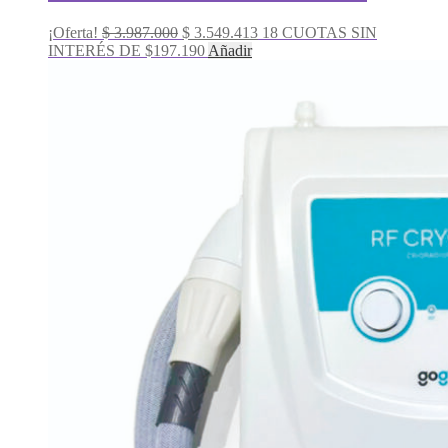
El
El
¡Oferta!
$
3.987.000
$
3.549.413
18 CUOTAS SIN
precio
precio
INTERÉS DE $197.190
Añadir
original
actual
era:
es:
$ 3.987.000.
$ 3.549.413.