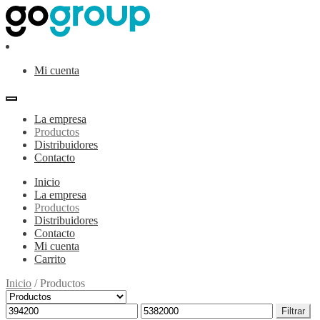
Ir
Ir
a
al
la
contenido
navegación
Mi cuenta
La empresa
Productos
Distribuidores
Contacto
Inicio
La empresa
Productos
Distribuidores
Contacto
Mi cuenta
Carrito
Inicio
/
Productos
Precio
Precio
Filtrar